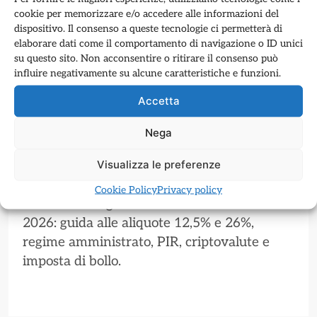
cookie per memorizzare e/o accedere alle informazioni del
dispositivo. Il consenso a queste tecnologie ci permetterà di
elaborare dati come il comportamento di navigazione o ID unici
su questo sito. Non acconsentire o ritirare il consenso può
influire negativamente su alcune caratteristiche e funzioni.
Accetta
EDUCAZIONE FINANZIARIA
Nega
Tassazione degli Investimenti in Italia
Visualizza le preferenze
[2026]
Cookie Policy
Privacy policy
Tassazione degli investimenti in Italia nel
2026: guida alle aliquote 12,5% e 26%,
regime amministrato, PIR, criptovalute e
imposta di bollo.